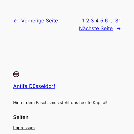
←
Vorherige Seite
1
2
3
4
5
6
…
31
Nächste Seite
→
Antifa Düsseldorf
Hinter dem Faschismus steht das fossile Kapital!
Seiten
Impressum