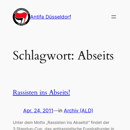
Zum
Inhalt
Antifa Düsseldorf
springen
Schlagwort:
Abseits
Rassisten ins Abseits!
Apr. 24, 2011
—
in
Archiv (ALD)
Unter dem Motto „Rassisten ins Abseits!“ findet der
3.Standup-Cup, das antirassistische Fussbalturnier in