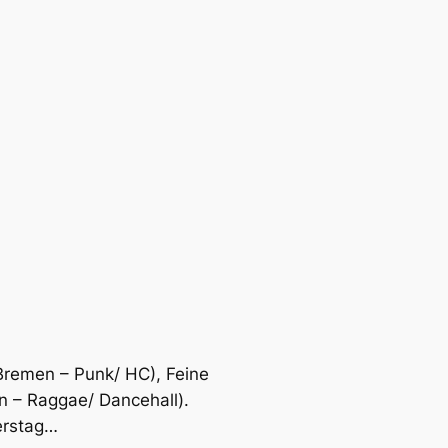
Bremen – Punk/ HC), Feine
n – Raggae/ Dancehall).
erstag…