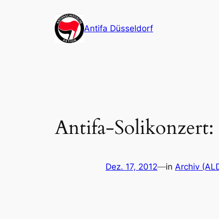
Zum
Inhalt
Antifa Düsseldorf
springen
Antifa-Solikonzert: 
Dez. 17, 2012
—
in
Archiv (AL