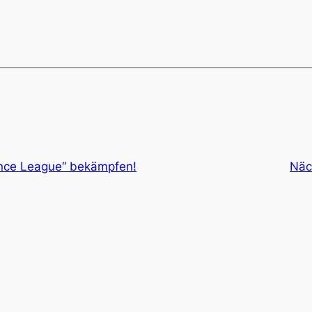
nce League“ bekämpfen!
Näc