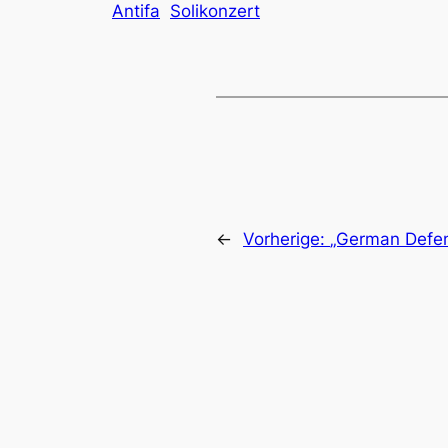
Antifa
Solikonzert
←
Vorherige:
„German Defe