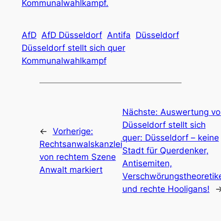
Kommunalwahlkampf.
AfD
AfD Düsseldorf
Antifa
Düsseldorf
Düsseldorf stellt sich quer
Kommunalwahlkampf
Nächste:
Auswertung vo
Düsseldorf stellt sich
←
Vorherige:
quer: Düsseldorf – keine
Rechtsanwalskanzlei
Stadt für Querdenker,
von rechtem Szene
Antisemiten,
Anwalt markiert
Verschwörungstheoretik
und rechte Hooligans!